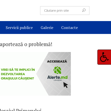
Servicii publice
Galerie
Contacte
aportează o problemă!
esajul Primarului