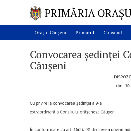
PRIMĂRIA ORAȘU
Orașul Căușeni
Primarul
Consiliul
Convocarea ședinței C
Căușeni
DISPOZIŢ
din 10
Cu privire la convocarea şedinţei a 9-a
extraordinară a Consiliului orăşenesc Căuşeni
În conformitate cu art. 16(2), (3) din Legea privind ad