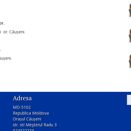
or.
i or. Căușeni.
.
ăușeni.
Adresa
MD-5102
Republica Moldova
Orașul Căușeni
str. str.Meşterul Radu 3
024322233