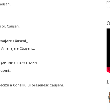
pr
Căușeni.
Cu
O
i or. Căușeni.
enajare Căușeni,,.
și Amenajare Căușeni,,.
ăuşeni Nr.1304/OT3-591.
ușeni,,.
L
cizii a Consiliului orăşenesc Căuşeni.