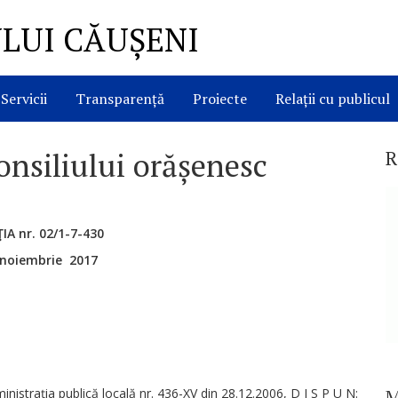
LUI CĂUȘENI
Servicii
Transparență
Proiecte
Relații cu publicul
onsiliului orășenesc
R
IA nr. 02/1-7-430
 noiembrie 2017
ministraţia publică locală nr. 436-XV din 28.12.2006, D I S P U N:
M