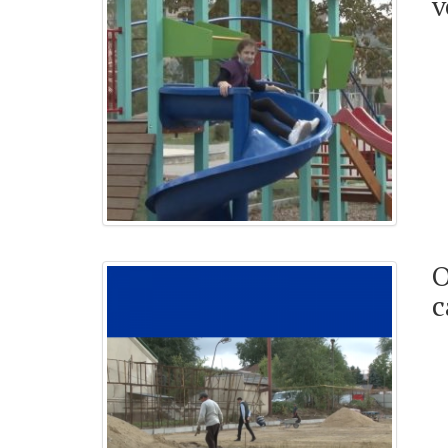
v
O
c