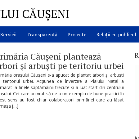
LUI CĂUȘENI
Servicii
Transparență
Proiecte
Relații cu publicul
rimăria Căușeni plantează
R
rbori și arbuști pe teritoriu urbei
imăria orașului Căușeni s-a apucat de plantat arbori și arbuști
 teritoriul urbei. Acțiunea de înverzire a Plaiului Natal a
marat la finele săptămâinii trecute și a luat start din centrului
așului. Cei care au vrut să de-a un exemplu de bune practici în
est sens au fost chiar colaboratorii primăriei care au lăsat
mașa […]
M