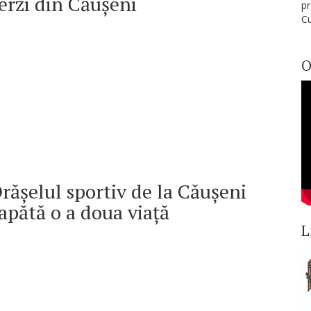
erzi din Căușeni
pr
Cu
O
rășelul sportiv de la Căușeni
apătă o a doua viață
L