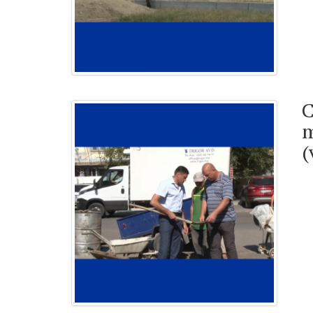
C
m
(