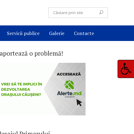
Servicii publice
Galerie
Contacte
aportează o problemă!
esajul Primarului