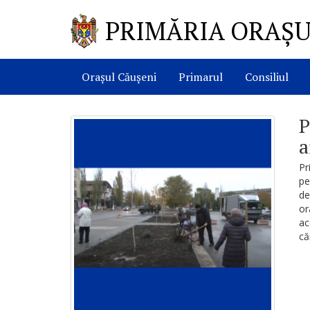
PRIMĂRIA ORAȘU
Orașul Căușeni
Primarul
Consiliul
P
a
Pr
pe
de
or
ac
că