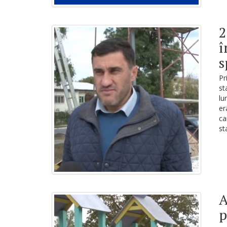
2
î
s
Pr
st
lu
er
ca
st
A
p