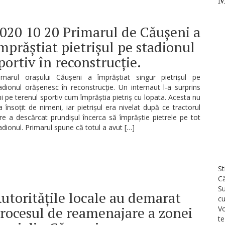
020 10 20 Primarul de Căușeni a
mprăștiat pietrișul pe stadionul
portiv în reconstrucție.
imarul orașului Căușeni a împrăștiat singur pietrișul pe
adionul orășenesc în reconstrucție. Un internaut l-a surprins
ni pe terenul sportiv cum împrăștia pietriș cu lopata. Acesta nu
a însoțit de nimeni, iar pietrișul era nivelat după ce tractorul
re a descărcat prundișul încerca să împrăștie pietrele pe tot
adionul. Primarul spune că totul a avut […]
St
Că
Su
utoritățile locale au demarat
cu
rocesul de reamenajare a zonei
Vo
te